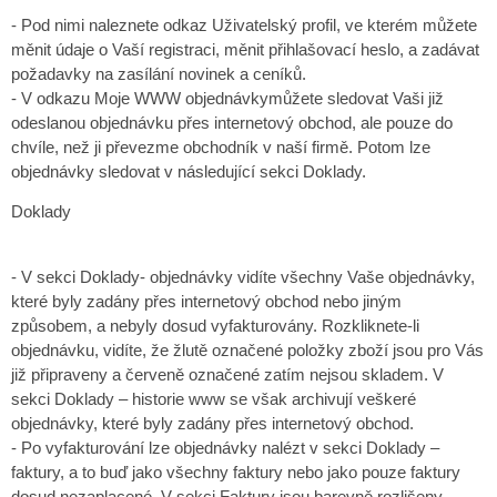
- Pod nimi naleznete odkaz Uživatelský profil, ve kterém můžete
měnit údaje o Vaší registraci, měnit přihlašovací heslo, a zadávat
požadavky na zasílání novinek a ceníků.
- V odkazu Moje WWW objednávkymůžete sledovat Vaši již
odeslanou objednávku přes internetový obchod, ale pouze do
chvíle, než ji převezme obchodník v naší firmě. Potom lze
objednávky sledovat v následující sekci Doklady.
Doklady
- V sekci Doklady- objednávky vidíte všechny Vaše objednávky,
které byly zadány přes internetový obchod nebo jiným
způsobem, a nebyly dosud vyfakturovány. Rozkliknete-li
objednávku, vidíte, že žlutě označené položky zboží jsou pro Vás
již připraveny a červeně označené zatím nejsou skladem. V
sekci Doklady – historie www se však archivují veškeré
objednávky, které byly zadány přes internetový obchod.
- Po vyfakturování lze objednávky nalézt v sekci Doklady –
faktury, a to buď jako všechny faktury nebo jako pouze faktury