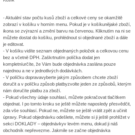
- Aktuální stav počtu kusů zboží a celkové ceny se okamžitě
zobrazí v košíku v horním menu. Pokud je v košíkunějaké zboží,
ikona se zvýrazní a změní barvu na červenou. Kliknutím na ni se
můžete dostat do košíku, prohlédnout si objednané zboží a dále
je editovat.
- V košíku vidíte seznam objednaných položek a celkovou cenu
bez a včetně DPH. Zaškrtnutím políčka dodat jen
kompletníurčíte, že Vám bude objednávka zaslána pouze
najednou a ne v jednotlivých dodávkách.
- V políčku dopravavyberte jakým způsobem chcete zboží
doručit a v políčku způsob platbyzvolte jeden ze způsobů, kterým
nám doručíte platbu za zboží.
- Pokud všechny údaje souhlasí, můžete pokračovat tlačítkem
objednat. I po tomto kroku se ještě můžete naposledy přesvědčit,
zda vše souhlasí. Pokud ne, můžete se ještě vrátit zpět a učinit
úpravy. Pokud objednávku odešlete, můžete si ji ještě prohlížet v
sekci DOKLADY – objednávkyv levém menu, dokud ji náš
obchodník nepřevezme. Jakmile se začne objednávka