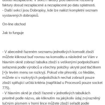
dosud nezaplacené. V sekci Faktury jsou barevně rozlišeny
faktury dosud nezaplacené a nezaplacené po datu splatnosti.
- Další sekcí jsou Dobropisy, kde lze nalézt kompletní seznam
vystavených dobropisů.
On-line obchod
Jak to funguje
- V abecedně řazeném seznamu jednotlivých komodit zboží
můžete kliknout buď rovnou na komoditu a následně se Vám v
hlavním okně zobrazí tabulka zboží s veškerými podpoložkami
seřazená podle výrobců a všechny položky ukryté pod tlačítkem
[+]v levém menu se rozkryjí. Pokud víte přesněji, co hledáte,
můžete si v rozkrytých podpoložkách nechat zobrazit pouze
zboží splňující určitá kritéria (například u Procesorů pouze socket
775).
- V hlavním okně je zboží řazené v jednotlivých tabulkách
prioritně podle názvu, ale kliknutím na jakýkoliv údaj zvýrazněný
tučným písmem v horní lince můžete zboží seřadit podle