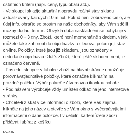
ostatních kriterií (např. ceny, typu obalu atd.).
- Ve sloupci skladje aktuální a opravdu reálný stav skladu
aktualizovaný každých 10 minut. Pokud není zobrazeno číslo, ale
údaj info, obraťte se prosím na naše obchodníky, aby Vám sdělili
možný dodací termín. Obvyklá doba naskladnění se pohybuje v
rozmezí 0 – 3 dny. Zboží, které není momentálně skladem, však
můžete také zahrnout do objednávky a sledovat potom její stav
on-line. Položky, které jsou již skladem, jsou označeny v
nedodané objednávce žlutě. Zboží, které ještě skladem není, je
označeno červeně.
- Poslední sloupec v tabulce zboží na hlavní stránce umožňuje
porovnávatjednotlivé položky, které označíte kliknutím na
prázdné políčko. Výběr potvrďte čtvercovou ikonkou nahoře.
- Pod názvem výrobceje vždy umístěn odkaz na jeho internetové
stránky.
- Chcete-li získat více informací o zboží, které Vás zajímá,
klikněte na jeho název a otevře se Vám okno s vyčerpávajícími
informacemi o dané položce. I v detailní kartěmůžete zboží
přidávat i ubírat z košíku.
Košík