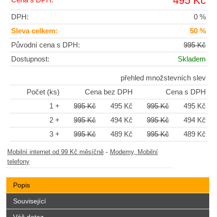
495 Kč
DPH:
0 %
Sleva celkem:
50 %
Původní cena s DPH:
995 Kč
Dostupnost:
Skladem
přehled množstevních slev
Počet (ks)
Cena bez DPH
Cena s DPH
1 +
995 Kč
495 Kč
995 Kč
495 Kč
2 +
995 Kč
494 Kč
995 Kč
494 Kč
3 +
995 Kč
489 Kč
995 Kč
489 Kč
-
Mobilní internet od 99 Kč měsíčně
Modemy, Mobilní
telefony
Popis
Související
Váš dotaz